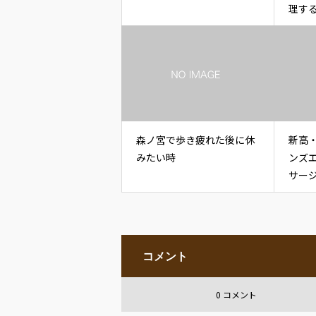
理す
森ノ宮で歩き疲れた後に休
新高
みたい時
ンズ
サー
コメント
0 コメント