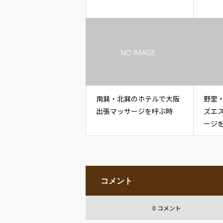
南巽・北巽のホテルで大阪
野里
出張マッサージを呼ぶ時
ズエ
ージ
コメント
0 コメント