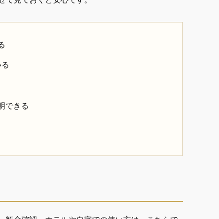
る
いる
明できる