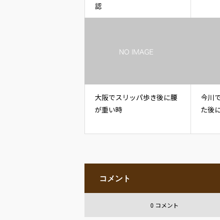
認
大阪でスリッパ歩き後に腰
今川
が重い時
た後
コメント
0 コメント