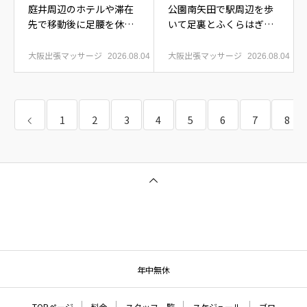
庭井周辺のホテルや滞在
公園南矢田で駅周辺を歩
先で移動後に足腰を休め
いて足裏とふくらはぎが
たい時
重い時
大阪出張マッサージ
大阪出張マッサージ
2026.08.04
2026.08.04
1
2
3
4
5
6
7
8
年中無休
TOPページ
料金
スタッフ一覧
スケジュール
ブロ